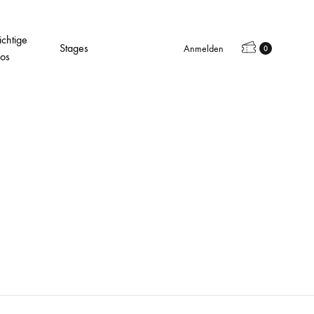
chtige
Warenkorb
Stages
Anmelden
0
fos